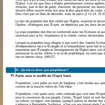
l'Église, il en est que Dieu a établis premièrement comme apô
miracles, puis le don de guérir, d'assister, de gouverner, les dive
doivent d'être soumis entre eux pour le plus grand bien du corps,
Dieu n'est pas un Dieu de désordre, mais de paix» (1 Co 14, 32-33
Le don de prophétie doit être vérifié par l'Église, examiné et disc
l'Apôtre: «N'éteignez pas l'Esprit, ne dépréciez pas les dons de pro
La vraie prophétie doit être en conformité avec les Écritures et av
nourriture pour la foi, l'espérance et la charité, vertus nécessair
Lorsque la prophétie nous éloigne si peu soit-il des Saintes Écritu
d'indépendance face à l'Évangile et à l'interprétation qu'en fait la
importante que l'Évangile et l'enseignement de l'Église dans son d
prononcée ou écrite, même si on la dit prophétique, ne vient pas de l
non en dehors d'eux.
(HAUT)
III - Qu'est-ce donc que prophétiser?
14.
Parler sous le souffle de l'Esprit Saint.
Prophétiser, c'est parler au nom du Seigneur, c'est révéler aux au
comme de la bouche même du Très-Haut.
Prophétiser, c'est parler avec cette certitude que c'est bien l'Esp
pour la conversion de son peuple. Certes, l'Esprit Saint se sert de
sa culture, sa région, son époque, quoiqu'il puisse lui donner des 
s'adresse à Bernadette Soubirous. «
Que soy era Immaculada Co