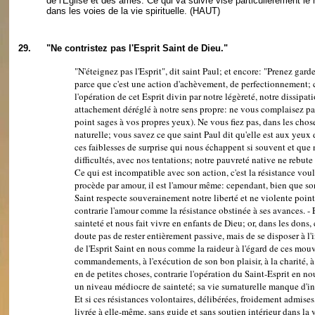
de l'Église et des âmes. Ce qui va suivre vise particulièrement l
dans les voies de la vie spirituelle.
(HAUT)
29.
"Ne contristez pas l'Esprit Saint de Dieu."
"N'éteignez pas l'Esprit", dit saint Paul; et encore: "Prenez garde d
parce que c'est une action d'achèvement, de perfectionnement; ce
l'opération de cet Esprit divin par notre légèreté, notre dissipa
attachement déréglé à notre sens propre: ne vous complaisez pa
point sages à vos propres yeux). Ne vous fiez pas, dans les chose
naturelle; vous savez ce que saint Paul dit qu'elle est aux yeux
ces faiblesses de surprise qui nous échappent si souvent et que 
difficultés, avec nos tentations; notre pauvreté native ne rebute 
Ce qui est incompatible avec son action, c'est la résistance voul
procède par amour, il est l'amour même: cependant, bien que son
Saint respecte souverainement notre liberté et ne violente point 
contrarie l'amour comme la résistance obstinée à ses avances. - 
sainteté et nous fait vivre en enfants de Dieu; or, dans les dons, 
doute pas de rester entièrement passive, mais de se disposer à l'
de l'Esprit Saint en nous comme la raideur à l'égard de ces mou
commandements, à l'exécution de son bon plaisir, à la charité, 
en de petites choses, contrarie l'opération du Saint-Esprit en nous
un niveau médiocre de sainteté; sa vie surnaturelle manque d'int
Et si ces résistances volontaires, délibérées, froidement admises, 
livrée à elle-même, sans guide et sans soutien intérieur dans la v