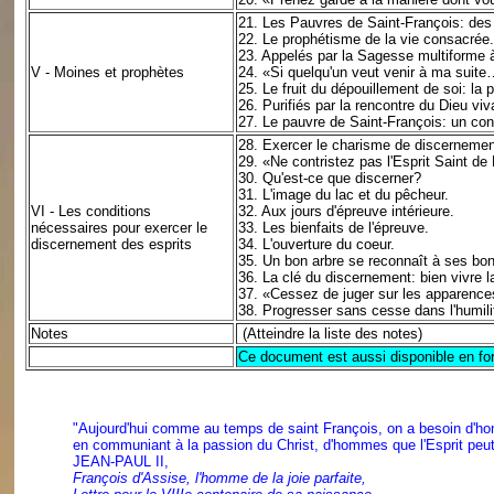
21.
Les Pauvres de Saint-François: des 
22.
Le prophétisme de la vie consacrée
.
23.
Appelés par la Sagesse multiforme à
V - Moines et prophètes
24.
«Si quelqu'un veut venir à ma suit
25.
Le fruit du dépouillement de soi: la p
26.
Purifiés par la rencontre du Dieu viv
27.
Le pauvre de Saint-François: un con
28.
Exercer le charisme de discernement
29.
«Ne contristez pas l'Esprit Saint de
30.
Qu'est-ce que discerner?
31.
L'image du lac et du pêcheur.
VI - Les conditions
32.
Aux jours d'épreuve intérieure.
nécessaires pour exercer le
33.
Les bienfaits de l'épreuve.
discernement des esprits
34.
L'ouverture du coeur.
35.
Un bon arbre se reconnaît à ses bons
36.
La clé du discernement: bien vivre 
37.
«Cessez de juger sur les apparence
38.
Progresser sans cesse dans l'humilit
Notes
(Atteindre la liste des notes)
Ce document est aussi disponible en
fo
"Aujourd'hui comme au temps de saint François, on a besoin d'ho
en communiant à la passion du Christ, d'hommes que l'Esprit peut 
JEAN-PAUL II,
François d'Assise, l'homme de la joie parfaite,