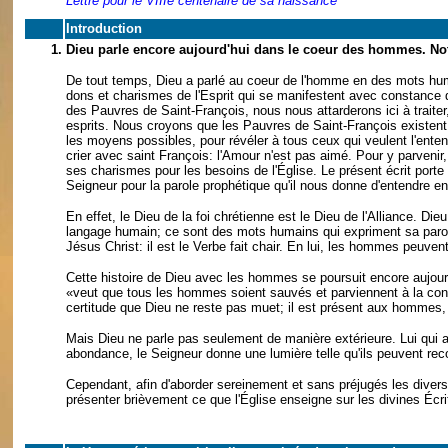
Lettre pour le VIIIe centenaire de sa naissance
Introduction
1.
Dieu parle encore aujourd'hui dans le coeur des hommes. Not
De tout temps, Dieu a parlé au coeur de l'homme en des mots huma
dons et charismes de l'Esprit qui se manifestent avec constance de
des Pauvres de Saint-François, nous nous attarderons ici à traiter
esprits. Nous croyons que les Pauvres de Saint-François existent 
les moyens possibles, pour révéler à tous ceux qui veulent l'ente
crier avec saint François: l'Amour n'est pas aimé. Pour y parvenir
ses charismes pour les besoins de l'Église. Le présent écrit porte
Seigneur pour la parole prophétique qu'il nous donne d'entendre en
En effet, le Dieu de la foi chrétienne est le Dieu de l'Alliance. D
langage humain; ce sont des mots humains qui expriment sa paro
Jésus Christ: il est le Verbe fait chair. En lui, les hommes peuvent
Cette histoire de Dieu avec les hommes se poursuit encore aujourd'
«veut que tous les hommes soient sauvés et parviennent à la con
certitude que Dieu ne reste pas muet; il est présent aux hommes, il 
Mais Dieu ne parle pas seulement de manière extérieure. Lui qui a 
abondance, le Seigneur donne une lumière telle qu'ils peuvent recon
Cependant, afin d'aborder sereinement et sans préjugés les divers
présenter brièvement ce que l'Église enseigne sur les divines Écrit