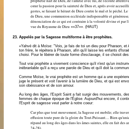
prophétie naît de Dieu, de l'amitié avec lui, de l'écoute attentiv
cœur la passion pour la sainteté de Dieu et, après avoir accueilli 
gestes, se faisant le héraut de Dieu contre le mal et le péché.
de Dieu, une communion ecclésiale indispensable et généreuse, l'
dénonciation de ce qui est contraire à la volonté divine et par l
vue du Royaume de Dieu
««37»»
.
(HAUT)
23.
Appelés par la Sagesse multiforme à être prophètes.
«Yahvé dit à Moïse: "Vois, je fais de toi un dieu pour Pharaon, et Aa
ton frère, le répétera à Pharaon, afin qu'il laisse les enfants d'Isra
choisi. Pour le libérer de toute forme d'esclavage, il se choisit d
Tout vrai prophète a vivement conscience qu'il n'est qu'un instrumen
inébranlable qu'il a reçu une parole de Dieu et qu'il doit la commun
Comme Moïse, le vrai prophète est un homme qui a une expérience 
juge le présent et voit l'avenir à la lumière de Dieu, et qui est 
son obéissance et de son amour.
Au long des âges, l'Esprit Saint a fait surgir des mouvements, 
femmes de chaque époque de l'Église. Aujourd'hui encore, il con
l'Esprit de sagesse veut parler à notre coeur:
Car plus que tout mouvement, la Sagesse est mobile; elle traverse
effusion toute pure de la gloire du Tout-Puissant… Bien qu'uniqu
répand au long des âges dans les âmes saintes, elle en fait des a
24-28).