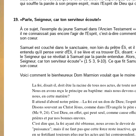
qui souffle la parole à son propre esprit, mais l'Esprit de Dieu qu
19.
«Parle, Seigneur, car ton serviteur écoute!»
À ce sujet, l'exemple du jeune Samuel dans l'Ancien Testament
«
il ne connaissait pas encore l'agir de l'Esprit, c'est-à-dire commen
son coeur.
Samuel est couché dans le sanctuaire, non loin du prêtre Éli, et 
entendu qu'il pense venir d'Éli, il se lève et va trouver Éli, disant
le Seigneur qui se révélait à Samuel par la parole entendue. Alors
Seigneur, car ton serviteur écoute"» (1 S 3, 9-10). Ce que fit Samu
son coeur.
Voici comment le bienheureux Dom Marmion voulait que le moine v
La foi, disait-il, doit être la racine de tous nos actes, de toute n
Nous en avons reçu le principe au baptême: mais nous devons c
nous, en cette matière?
Il attend d'abord notre prière. - La foi est un don de Dieu; l'espr
Disons souvent au Christ Jésus, comme dans l'Évangile le père d
(Mc 9, 24). C'est Dieu, en effet, qui peut seul, comme cause effi
prières et par nos bonnes œuvres.
C'est dire que, la foi ayant été obtenue, nous avons le devoir de 
"puissance"; mais il ne faut pas que cette force reste inactive, q
en se fortifiant toujours plus par les actes qui lui corresponden