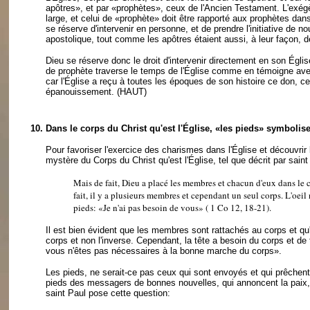
apôtres», et par «prophètes», ceux de l'Ancien Testament. L'exég
large, et celui de «prophète» doit être rapporté aux prophètes da
se réserve d'intervenir en personne, et de prendre l'initiative de 
apostolique, tout comme les apôtres étaient aussi, à leur façon,
Dieu se réserve donc le droit d'intervenir directement en son Église 
de prophète traverse le temps de l'Église comme en témoigne avec 
car l'Église a reçu à toutes les époques de son histoire ce don, 
épanouissement.
(HAUT)
10.
Dans le corps du Christ qu'est l'Église, «les pieds» symbolis
Pour favoriser l'exercice des charismes dans l'Église et découvrir l
mystère du Corps du Christ qu'est l'Église, tel que décrit par sain
Mais de fait, Dieu a placé les membres et chacun d'eux dans le co
fait, il y a plusieurs membres et cependant un seul corps. L'oeil 
pieds: «Je n'ai pas besoin de vous» ( 1 Co 12, 18-21).
Il est bien évident que les membres sont rattachés au corps et qu'à c
corps et non l'inverse. Cependant, la tête a besoin du corps et d
vous n'êtes pas nécessaires à la bonne marche du corps».
Les pieds, ne serait-ce pas ceux qui sont envoyés et qui prêchent l
pieds des messagers de bonnes nouvelles, qui annoncent la paix, q
saint Paul pose cette question: