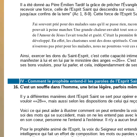
Il a été donné au Père Émilien Tardif la grâce de prêcher l'Évangile
recevoir une force, celle de l'Esprit Saint qui descendra sur vou
jusqu'aux confins de la terre" (Ac 1, 8-9). Cette force de l'Esprit 
J'ai souvent prié pour des malades sans qu'il se passe rien, raco
pouvait à peine marcher. Une grande chaleur envahit tout son corps
de l'Amour de Jésus l'avait touché et guéri. C'était la première f
développé. En effet, les charismes sont des dons spirituels. Com
n'oserons pas prier pour les malades, nous ne pourrons voir ces
Ainsi, exercer les dons du Saint-Esprit, c'est cette capacité intime
manifester à lui et en lui par le ministère des anges
««26»»
. C'es
ses bons vouloirs, pour lui parler, et cela, indépendamment de 
IV - Comment le prophète entend-il les paroles de l'Esprit Sa
16.
C'est un souffle dans l'homme, une brise légère, parfois mê
Il y a différentes manières dont l'Esprit Saint se sert pour opérer
vouloir
««28»»
, mais aussi selon les dispositions de celui qui reçoi
Voici ce qui peut aider à illustrer comment on peut entendre la v
soi des mots qui se succèdent, mais on ne les entend pas avec les
en son coeur, personne ne l'entend à l'extérieur. Il n'y a aucun brui
Pour le prophète animé de l'Esprit, la voix du Seigneur est ente
intelligence qui fait un effort de composition: les mots ou paroles