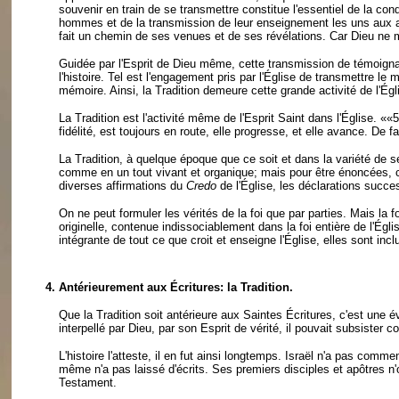
souvenir en train de se transmettre constitue l'essentiel de la c
hommes et de la transmission de leur enseignement les uns aux autr
fait un chemin de ses venues et de ses révélations. Car Dieu ne m
Guidée par l'Esprit de Dieu même, cette transmission de témoigna
l'histoire. Tel est l'engagement pris par l'Église de transmettre 
mémoire. Ainsi, la Tradition demeure cette grande activité de l'Égl
La Tradition est l'activité même de l'Esprit Saint dans l'Église.
««5
fidélité, est toujours en route, elle progresse, et elle avance. De f
La Tradition, à quelque époque que ce soit et dans la variété de 
comme en un tout vivant et organique; mais pour être énoncées, 
diverses affirmations du
Credo
de l'Église, les déclarations succe
On ne peut formuler les vérités de la foi que par parties. Mais la 
originelle, contenue indissociablement dans la foi entière de l'Égli
intégrante de tout ce que croit et enseigne l'Église, elles sont inclu
4.
Antérieurement aux Écritures: la Tradition.
Que la Tradition soit antérieure aux Saintes Écritures, c'est une é
interpellé par Dieu, par son Esprit de vérité, il pouvait subsister 
L'histoire l'atteste, il en fut ainsi longtemps. Israël n'a pas comm
même n'a pas laissé d'écrits. Ses premiers disciples et apôtres n'
Testament.