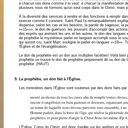
à chacun ses dons comme il le veut:
à chacun la manifestation d
plusieurs nous ne formons qu'un seul corps dans le Christ, mais 
À la diversité des services à rendre et des fonctions à remplir dan
exercer comme il convient. Saint Paul l'a remarquablement expliqué
dispense, selon les cas et les besoins, la parole de sagesse, la pa
««15»»
», le don de guérison, les pouvoirs d'accomplir des action
des esprits qui animent les uns et les autres, le don des langues 
de prophétie le mystérieux parler en langues accompli sous le souf
qui auront cru, saint Marc souligne le parler en langues
««18»»
. T
l'Église et de l'évangélisation.
Le don de prophétie est un don aux multiples facettes! Voilà bien
prophétie se trouve le don de prophétie proprement dit ou don de la
prophétie.
(HAUT)
9.
La prophétie, un don fait à l'Église.
Les ministères dans l'Église sont soutenus par des dons faits par 
monté au-dessus de tous les cieux afin de remplir toutes choses, 
encore évangélistes ou bien pasteurs et docteurs, organisant ain
au terme de laquelle nous devons parvenir, tous ensemble, à ne fa
Homme parfait, dans la force de l'âge, qui réalise la plénitude 
prophètes, et pour pierre d'angle le Christ Jésus lui-même (Ep 4,
L'Église, Corps du Christ, est donc
fondée sur les apôtres et sur 