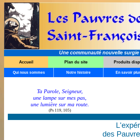
Une communauté nouvelle surgie dan
Accueil
Plan du site
Produits disp
Qui nous sommes
Notre histoire
En savoir plu
Ta Parole, Seigneur,
une lampe sur mes pas,
une lumière sur ma route.
(Ps 119, 105)
L'expér
des Pauvre