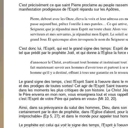
C'est précisément ce que saint Pierre proclame au peuple rassem
manifestation prodigieuse de l'Esprit répandu sur les Apôtres,
Pierre, debout avec les Onze, éleva la voix et leur adressa ces
passe aujourd'hui, prêtez l'oreille à mes paroles… Ce qui arrive, c
Seigneur, que je répandrai mon Esprit sur toute chair. Alors vos f
serviteurs et mes servantes, je répandrai mon Esprit. Le soleil 
grand Jour. Et quiconque alors invoquera le nom du Seigneur se
C'est donc lui, l'Esprit, qui est le grand signe des temps: Esprit de 
tel que prédit par le prophète Joël, et qui donne à l'Église la force 
d'annoncer le Christ, avertissant tout homme et instruisant to
fait maintenant savoir aux hommes d'avoir tous et partout à se rep
homme qu'il y a destiné, offrant à tous une garantie en le ressus
Le grand signe des temps, c'est l'Esprit Saint à l'oeuvre dans le 
et des prodiges de toutes sortes! Cet agir de l'Esprit Saint travers
dans les moments les plus critiques de son histoire. Le Christ Jés
le Père enverra en mon nom, vous enseignera tout et vous rappeller
c'est l'Esprit de votre Père qui parlera en vous» (Mt 10, 20).
Ainsi, dans sa prévoyance du salut des hommes, Dieu, dans son inf
certainement par le don de prophétie, dans l'Église d'abord, pour la
irréprochable» (Ep 5, 27); et dans le monde pour appeler tout h
Le prophète est celui qui
voit
le signe des temps, l'Esprit à l'oeuv