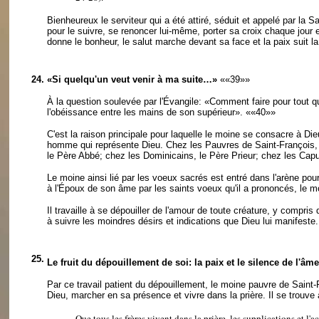
Bienheureux le serviteur qui a été attiré, séduit et appelé par la Sa
pour le suivre, se renoncer lui-même, porter sa croix chaque jour e
donne le bonheur, le salut marche devant sa face et la paix suit l
24.
«Si quelqu'un veut venir à ma suite…»
««39»»
À la question soulevée par l'Évangile: «Comment faire pour tout qui
l'obéissance entre les mains de son supérieur».
««40»»
C'est la raison principale pour laquelle le moine se consacre à Di
homme qui représente Dieu. Chez les Pauvres de Saint-François, c
le Père Abbé; chez les Dominicains, le Père Prieur; chez les Capu
Le moine ainsi lié par les voeux sacrés est entré dans l'arène pou
à l'Époux de son âme par les saints voeux qu'il a prononcés, le moi
Il travaille à se dépouiller de l'amour de toute créature, y compri
à suivre les moindres désirs et indications que Dieu lui manifeste
25.
Le fruit du dépouillement de soi: la paix et le silence de l'âme
Par ce travail patient du dépouillement, le moine pauvre de Saint-Fr
Dieu, marcher en sa présence et vivre dans la prière. Il se trouve
Que tous les frères vivent dans la prière, les supplications et l'