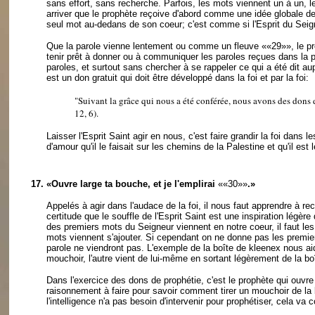
sans effort, sans recherche. Parfois, les mots viennent un à un, l
arriver que le prophète reçoive d'abord comme une idée globale 
seul mot au-dedans de son coeur; c'est comme si l'Esprit du Seigne
Que la parole vienne lentement ou comme un fleuve
««29»»
, le 
tenir prêt à donner ou à communiquer les paroles reçues dans la pa
paroles, et surtout sans chercher à se rappeler ce qui a été dit au
est un don gratuit qui doit être développé dans la foi et par la foi:
"Suivant la grâce qui nous a été conférée, nous avons des dons di
12, 6).
Laisser l'Esprit Saint agir en nous, c'est faire grandir la foi dans 
d'amour qu'il le faisait sur les chemins de la Palestine et qu'il est
17.
«Ouvre large ta bouche, et je l'emplirai
««30»»
.»
Appelés à agir dans l'audace de la foi, il nous faut apprendre à re
certitude que le souffle de l'Esprit Saint est une inspiration légère 
des premiers mots du Seigneur viennent en notre coeur, il faut les d
mots viennent s'ajouter. Si cependant on ne donne pas les premiers
parole ne viendront pas. L'exemple de la boîte de kleenex nous aide
mouchoir, l'autre vient de lui-même en sortant légèrement de la boî
Dans l'exercice des dons de prophétie, c'est le prophète qui ouvre
raisonnement à faire pour savoir comment tirer un mouchoir de la b
l'intelligence n'a pas besoin d'intervenir pour prophétiser, cela va