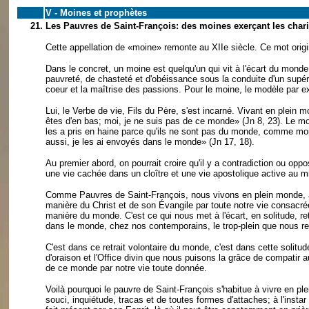
V - Moines et prophètes
21.
Les Pauvres de Saint-François: des moines exerçant les chari
Cette appellation de «moine» remonte au XIIe siècle. Ce mot origi
Dans le concret, un moine est quelqu'un qui vit à l'écart du mond
pauvreté, de chasteté et d'obéissance sous la conduite d'un supér
coeur et la maîtrise des passions. Pour le moine, le modèle par e
Lui, le Verbe de vie, Fils du Père, s'est incarné. Vivant en plein 
êtes d'en bas; moi, je ne suis pas de ce monde» (Jn 8, 23). Le mo
les a pris en haine parce qu'ils ne sont pas du monde, comme m
aussi, je les ai envoyés dans le monde» (Jn 17, 18).
Au premier abord, on pourrait croire qu'il y a contradiction ou opp
une vie cachée dans un cloître et une vie apostolique active au mi
Comme Pauvres de Saint-François, nous vivons en plein monde, 
manière du Christ et de son Évangile par toute notre vie consacrée
manière du monde. C'est ce qui nous met à l'écart, en solitude, re
dans le monde, chez nos contemporains, le trop-plein que nous rece
C'est dans ce retrait volontaire du monde, c'est dans cette solitude
d'oraison et l'Office divin que nous puisons la grâce de compatir
de ce monde par notre vie toute donnée.
Voilà pourquoi le pauvre de Saint-François s'habitue à vivre en 
souci, inquiétude, tracas et de toutes formes d'attaches; à l'inst