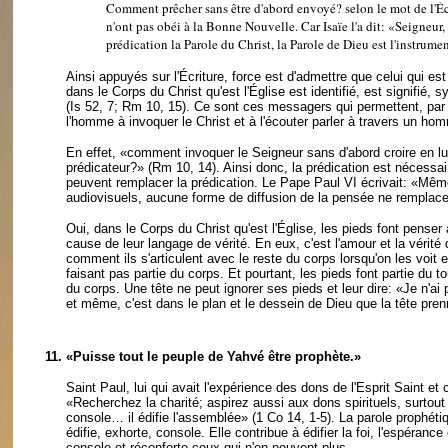
Comment prêcher sans être d'abord envoyé? selon le mot de l'Éc
n'ont pas obéi à la Bonne Nouvelle. Car Isaïe l'a dit: «Seigneur, 
prédication la Parole du Christ, la Parole de Dieu est l'instrume
Ainsi appuyés sur l'Écriture, force est d'admettre que celui qui es
dans le Corps du Christ qu'est l'Église est identifié, est signifié
(Is 52, 7; Rm 10, 15). Ce sont ces messagers qui permettent, par la
l'homme à invoquer le Christ et à l'écouter parler à travers un h
En effet, «comment invoquer le Seigneur sans d'abord croire en 
prédicateur?» (Rm 10, 14). Ainsi donc, la prédication est nécessa
peuvent remplacer la prédication. Le Pape Paul VI écrivait: «Mêm
audiovisuels, aucune forme de diffusion de la pensée ne remplace
Oui, dans le Corps du Christ qu'est l'Église, les pieds font pen
cause de leur langage de vérité. En eux, c'est l'amour et la vérité
comment ils s'articulent avec le reste du corps lorsqu'on les voi
faisant pas partie du corps. Et pourtant, les pieds font partie du
du corps. Une tête ne peut ignorer ses pieds et leur dire: «Je n'
et même, c'est dans le plan et le dessein de Dieu que la tête p
11.
«Puisse tout le peuple de Yahvé être prophète.»
Saint Paul, lui qui avait l'expérience des dons de l'Esprit Saint et
«Recherchez la charité; aspirez aussi aux dons spirituels, surtout 
console… il édifie l'assemblée» (1 Co 14, 1-5). La parole prophéti
édifie, exhorte, console. Elle contribue à édifier la foi, l'espérance 
console et réconforte ceux qui n'en peuvent plus.