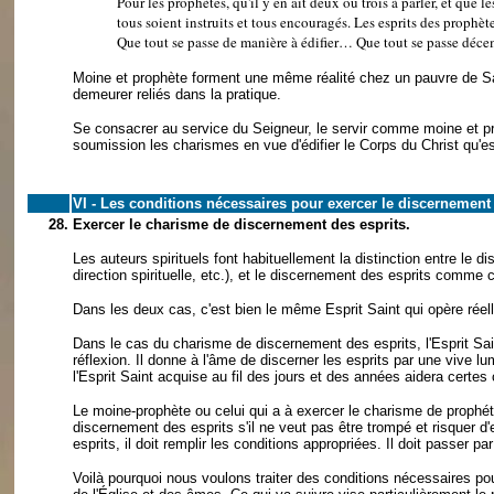
Pour les prophètes, qu'il y en ait deux ou trois à parler, et que le
tous soient instruits et tous encouragés. Les esprits des proph
Que tout se passe de manière à édifier… Que tout se passe décem
Moine et prophète forment une même réalité chez un pauvre de Sain
demeurer reliés dans la pratique.
Se consacrer au service du Seigneur, le servir comme moine et 
soumission les charismes en vue d'édifier le Corps du Christ qu'est
VI - Les conditions nécessaires pour exercer le discernement
28.
Exercer le charisme de discernement des esprits.
Les auteurs spirituels font habituellement la distinction entre le d
direction spirituelle, etc.), et le discernement des esprits comme c
Dans les deux cas, c'est bien le même Esprit Saint qui opère réell
Dans le cas du charisme de discernement des esprits, l'Esprit Sain
réflexion. Il donne à l'âme de discerner les esprits par une vive 
l'Esprit Saint acquise au fil des jours et des années aidera certes 
Le moine-prophète ou celui qui a à exercer le charisme de prophé
discernement des esprits s'il ne veut pas être trompé et risquer d'
esprits, il doit remplir les conditions appropriées. Il doit passer p
Voilà pourquoi nous voulons traiter des conditions nécessaires pour