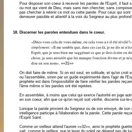
Pour disposer son coeur à recevoir les paroles de l'Esprit, il faut 
ou mot qui vient de Dieu, mais sans rien chercher, sans composer 
pas chercher à retenir ce mot ou cette parole. Pour ceux qui sont 
demeurer paisible et attentif à la voix du Seigneur au plus profond
18.
Discerner les paroles entendues dans le coeur.
«Dites-vous cela de vous-même, ou cela vous a-t-il été révélé?
simplement:
«Il me semble que, dans ces cas-là, je ne dis ni n'é
Esprit, que je sens bien me suggérant ce que je dois écrire ou 
chose, je sens aussitôt que lui manque l'onction divine et je m'
dise en son nom».
««31»»
On doit faire de même. Si on est seul, en solitude, et qu'on croit e
ou l'assemblée, sinon par un guide expérimenté dans l'agir de l'Esp
prophète est dans l'impossibilité de faire vérifier les paroles reçues,
l'âme même si les paroles ont été rejetées.
En assemblée, à moins que celui qui exerce l'autorité en juge aut
en son coeur, afin que ce qu'on reçoit soit vérifié, discerné sur-le
Lorsque la parole provient du Seigneur ou de son envoyé, de son a
intelligence participe à l'élaboration de la parole. Cette parole reçu
l'Esprit Saint.
Comme un veilleur attend l'aurore
««32»»
, ainsi le prophète guette
sait, comme le veilleur, que le lever du soleil ne dépend pas de l