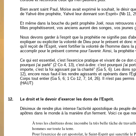
Bien avant saint Paul, Moïse avait exprimé le souhait, le désir que
de Yahvé être prophète, Yahvé leur donnant son Esprit» (Nb 11, 2
Et même dans la bouche du petit prophète Joël, nous retrouvons ce
filles prophétiseront, vos anciens auront des songes, vos jeunes g
Nous devons garder à l'esprit que la prophétie ne signifie pas d'abor
expliquer ou expliciter la volonté de Dieu pour le présent et donc 
qu'il reçoit de l'Esprit, vient fortifier la volonté de l'homme dans 
accomplir pour le présent comme pour l'avenir. Ainsi, la prophétie
Ce qui est essentiel, c'est l'exercice pratique et vivant de ce don d
pourquoi j'ai parlé" (2 Co 4, 13), c'est-à-dire: c'est pourquoi j'ai po
importe, c'est la foi agissant par la charité" (Ga 5, 6). Les dons s
12), encore nous faut-il les rendre agissants et opérants dans l'
Corps tout entier (Ga 5, 6; 1 Co 12, 7; 14, 26). Il n'est pas permis
(HAUT)
12.
Le droit et le devoir d'exercer les dons de l'Esprit.
Désireux de rendre plus intense l'activité apostolique du peuple de D
apôtres dans le monde à la manière d'un ferment. Voici ce que nous
À tous les chrétiens donc incombe la très belle tâche de travaill
hommes sur toute la terre.
Pour l'exercice de cet apostolat, le Saint-Esprit qui sanctifie l