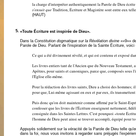
la charge d'interpréter authentiquement la Parole de Dieu écrite 
s'ensuit que
Tradition, Écriture et Magistère sont entre eux telle
(HAUT)
5.
«Toute Écriture est inspirée de Dieu».
Dans la
Constitution dogmatique sur la Révélation divine
««9»»
de
Parole de Dieu. Parlant de l'inspiration de la Sainte Écriture, voic
Ce qui a été divinement révélé, et qui est contenu et exposé dans
Les livres entiers tant de l'Ancien que du Nouveau Testament, ave
Apôtres, pour saints et canoniques, parce que, composés sous l'i
l'Église elle-même.
Pour la rédaction des livres saints, Dieu a choisi des hommes; il 
pour que, Lui-même agissant en eux et par eux, ils transmettent pa
Puis donc qu'on doit maintenir comme affirmé par le Saint-Esprit 
confesser que les livres de l'Écriture enseignent nettement, fidèl
consignée dans les Saintes Lettres. C'est pourquoi «toute Écriture
l'homme de Dieu peut ainsi se trouver accompli, équipé pour t
Appuyés solidement sur la véracité de la Parole de Dieu telle qu'en
dans la foi, nous vous invitons à regarder sans préjugés l'expér