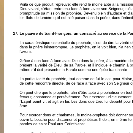
Voilà ce que produit l'épreuve: elle rend le moine apte à la missio
Dieu vivant, s'étant entretenu face à face avec son Seigneur, s'éta
promptitude sa mission de prophète. Devenu plein d'audace et d'amo
les flots de lumière qu'il est allé puiser dans la prière, dans l'int
27.
Le pauvre de Saint-François: un consacré au service de la Pa
La caractéristique essentielle du prophète, c'est de dire la vérité
dans la prière ininterrompue. Le prophète, on le voit bien, n'a rien 
l'avenir.
Grâce à son face à face avec Dieu dans la prière, à la manière d
présent la vérité de Dieu, de sa Parole, et il indique le chemin à
même s'il doit présenter la Parole comme une épée tranchante.
La particularité du prophète, tout comme ce fut le cas pour Moïse
de cette rencontre directe, de ce face à face avec son Seigneur qu
On peut dire que le prophète, afin d'être apte à prophétiser en tou
ferveur, constance et persévérance. Pour exercer judicieusement et
l'Esprit Saint vit et agit en lui. Les dons que Dieu lui départit pou
âme.
Pour exercer dons et charismes, le moine-prophète doit donner son en
ouvrir la bouche pour discerner et prophétiser. Il doit, en même
paroles de saint Paul aux Corinthiens: