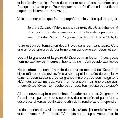
volontés divines, les lèvres du prophète sont nécessairement pas
François est à ce prix. Pour réaliser la portée d'une telle purificat
expérimenté avec le Dieu vivant.
Voici la description que fait ce prophète de la vision qu'il a eue, e
Je vis le Seigneur Yahvé assis sur un trône élevé; sa traîne (
sa g
chacun six ailes: deux pour se couvrir la face, deux pour se couvri
saint est Yahvé Sabaoth. Sa gloire remplit toute la terre"(Is 6, 1s
Isaïe est en contemplation devant Dieu dans son sanctuaire. Ce simp
une âme de prière et de contemplation qui ouvre son coeur et son
Devant la grandeur et la gloire de Dieu se manifestant à ses yeux,
homme aux lèvres impures, j'habite au sein d'un peuple aux lèvr
Nous entrons ici dans l'intimité du coeur du moine à qui Dieu se ré
et en même temps est révélée à son esprit la misère du peuple. À t
dans la reconnaissance de sa grande misère et de son indignité. De
«L'un des séraphins vola vers moi, tenant en main une braise qu'il 
a touché tes lèvres, ton péché est effacé, ton iniquité est expiée"
Afin de devenir apte à prophétiser, à parler au nom du Seigneur, Die
l'humiliation, par le feu des épreuves d'une manière et puis d'une 
désert par diverses purifications afin de la rendre apte à répondre 
La description de la vision se poursuit: «Alors, j'entendis la voix
voici, envoie-moi!" Il me dit: "Va et dis à ce peuple: Écoutez de t