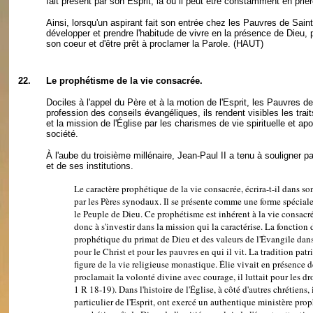
fait présent par son Esprit, là où il peut être constamment en priè
Ainsi, lorsqu'un aspirant fait son entrée chez les Pauvres de Saint-
développer et prendre l'habitude de vivre en la présence de Dieu, p
son coeur et d'être prêt à proclamer la Parole.
(HAUT)
22.
Le prophétisme de la vie consacrée.
Dociles à l'appel du Père et à la motion de l'Esprit, les Pauvres 
profession des conseils évangéliques, ils rendent visibles les tra
et la mission de l'Église par les charismes de vie spirituelle et ap
société.
À l'aube du troisième millénaire, Jean-Paul II a tenu à souligner
et de ses institutions.
Le caractère prophétique de la vie consacrée, écrira-t-il dans s
par les Pères synodaux. Il se présente comme une forme spéciale
le Peuple de Dieu. Ce prophétisme est inhérent à la vie consacré
donc à s'investir dans la mission qui la caractérise. La fonction
prophétique du primat de Dieu et des valeurs de l'Évangile dans 
pour le Christ et pour les pauvres en qui il vit. La tradition pa
figure de la vie religieuse monastique. Élie vivait en présence d
proclamait la volonté divine avec courage, il luttait pour les dr
1 R 18-19). Dans l'histoire de l'Église, à côté d'autres chrétien
particulier de l'Esprit, ont exercé un authentique ministère pro