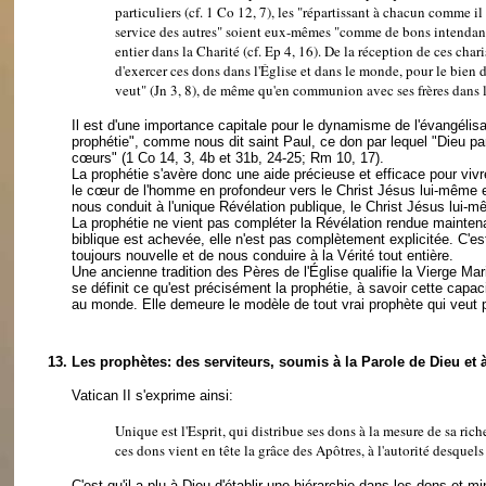
particuliers (cf. 1 Co 12, 7), les "répartissant à chacun comme i
service des autres" soient eux-mêmes "comme de bons intendants 
entier dans la Charité (cf. Ep 4, 16). De la réception de ces cha
d'exercer ces dons dans l'Église et dans le monde, pour le bien de
veut" (Jn 3, 8), de même qu'en communion avec ses frères dans le
Il est d'une importance capitale pour le dynamisme de l'évangélisat
prophétie", comme nous dit saint Paul, ce don par lequel "Dieu pa
cœurs" (1 Co 14, 3, 4b et 31b, 24-25; Rm 10, 17).
La prophétie s'avère donc une aide précieuse et efficace pour vivre
le cœur de l'homme en profondeur vers le Christ Jésus lui-même e
nous conduit à l'unique Révélation publique, le Christ Jésus lui-
La prophétie ne vient pas compléter la Révélation rendue maintenant
biblique est achevée, elle n'est pas complètement explicitée. C'es
toujours nouvelle et de nous conduire à la Vérité tout entière.
Une ancienne tradition des Pères de l'Église qualifie la Vierge Mar
se définit ce qu'est précisément la prophétie, à savoir cette capaci
au monde. Elle demeure le modèle de tout vrai prophète qui veut por
13.
Les prophètes: des serviteurs, soumis à la Parole de Dieu et à
Vatican II s'exprime ainsi:
Unique est l'Esprit, qui distribue ses dons à la mesure de sa rich
ces dons vient en tête la grâce des Apôtres, à l'autorité desque
C'est qu'il a plu à Dieu d'établir une hiérarchie dans les dons et 