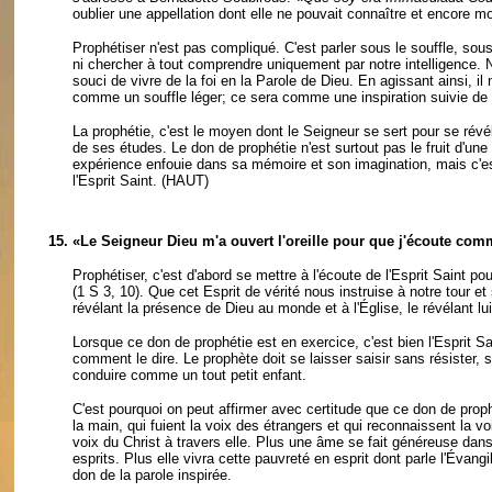
oublier une appellation dont elle ne pouvait connaître et encore 
Prophétiser n'est pas compliqué. C'est parler sous le souffle, sous 
ni chercher à tout comprendre uniquement par notre intelligence. N
souci de vivre de la foi en la Parole de Dieu. En agissant ainsi, il
comme un souffle léger; ce sera comme une inspiration suivie de 
La prophétie, c'est le moyen dont le Seigneur se sert pour se ré
de ses études. Le don de prophétie n'est surtout pas le fruit d'un
expérience enfouie dans sa mémoire et son imagination, mais c'e
l'Esprit Saint.
(HAUT)
15.
«Le Seigneur Dieu m'a ouvert l'oreille pour que j'écoute comm
Prophétiser, c'est d'abord se mettre à l'écoute de l'Esprit Saint po
(1 S 3, 10). Que cet Esprit de vérité nous instruise à notre tour e
révélant la présence de Dieu au monde et à l'Église, le révélant lui
Lorsque ce don de prophétie est en exercice, c'est bien l'Esprit S
comment le dire. Le prophète doit se laisser saisir sans résister, s
conduire comme un tout petit enfant.
C'est pourquoi on peut affirmer avec certitude que ce don de proph
la main, qui fuient la voix des étrangers et qui reconnaissent la v
voix du Christ à travers elle. Plus une âme se fait généreuse dan
esprits. Plus elle vivra cette pauvreté en esprit dont parle l'Évangil
don de la parole inspirée.