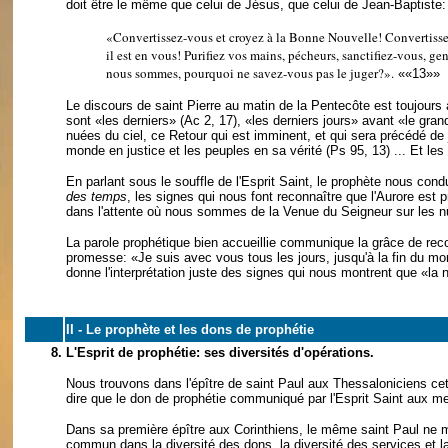
doit être le même que celui de Jésus, que celui de Jean-Baptiste:
«Convertissez-vous et croyez à la Bonne Nouvelle! Convertissez-
il est en vous! Purifiez vos mains, pécheurs, sanctifiez-vous, gen
nous sommes, pourquoi ne savez-vous pas le juger?».
««13»»
Le discours de saint Pierre au matin de la Pentecôte est toujours
sont «les derniers» (Ac 2, 17), «les derniers jours» avant «le grand
nuées du ciel, ce Retour qui est imminent, et qui sera précédé de jo
monde en justice et les peuples en sa vérité (Ps 95, 13) ... Et les
En parlant sous le souffle de l'Esprit Saint, le prophète nous condu
des temps
, les signes qui nous font reconnaître que l'Aurore est 
dans l'attente où nous sommes de la Venue du Seigneur sur les n
La parole prophétique bien accueillie communique la grâce de rec
promesse: «Je suis avec vous tous les jours, jusqu'à la fin du mo
donne l'interprétation juste des signes qui nous montrent que «la 
II - Le prophète et les dons de prophétie
8.
L'Esprit de prophétie: ses diversités d'opérations.
Nous trouvons dans l'épître de saint Paul aux Thessaloniciens ce
dire que le don de prophétie communiqué par l'Esprit Saint aux me
Dans sa première épître aux Corinthiens, le même saint Paul ne m
commun dans la diversité des dons, la diversité des services et la 