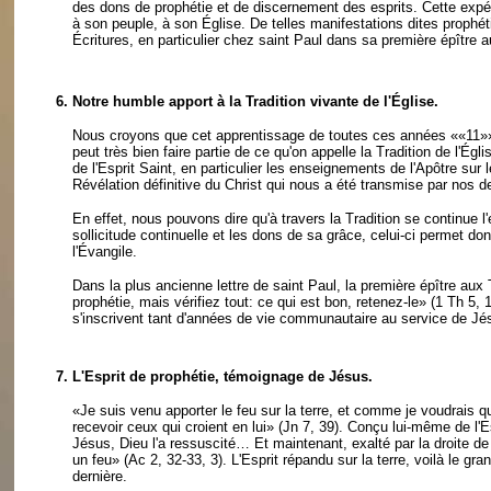
des dons de prophétie et de discernement des esprits. Cette expé
à son peuple, à son Église. De telles manifestations dites prophét
Écritures, en particulier chez saint Paul dans sa première épître 
6.
Notre humble apport à la Tradition vivante de l'Église.
Nous croyons que cet apprentissage de toutes ces années
««11»
peut très bien faire partie de ce qu'on appelle la Tradition de l'É
de l'Esprit Saint, en particulier les enseignements de l'Apôtre sur 
Révélation définitive du Christ qui nous a été transmise par nos dev
En effet, nous pouvons dire qu'à travers la Tradition se continue 
sollicitude continuelle et les dons de sa grâce, celui-ci permet d
l'Évangile.
Dans la plus ancienne lettre de saint Paul, la première épître aux
prophétie, mais vérifiez tout: ce qui est bon, retenez-le» (1 Th 5
s'inscrivent tant d'années de vie communautaire au service de Jé
7.
L'Esprit de prophétie, témoignage de Jésus.
«Je suis venu apporter le feu sur la terre, et comme je voudrais qu
recevoir ceux qui croient en lui» (Jn 7, 39). Conçu lui-même de l
Jésus, Dieu l'a ressuscité… Et maintenant, exalté par la droite de
un feu» (Ac 2, 32-33, 3). L'Esprit répandu sur la terre, voilà le g
dernière.