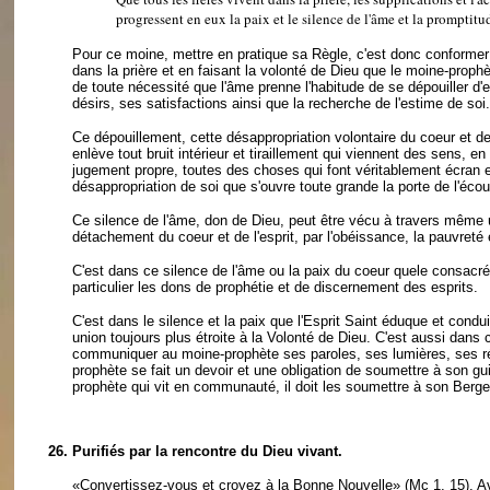
progressent en eux la paix et le silence de l'âme et la promptitu
Pour ce moine, mettre en pratique sa Règle, c'est donc conformer 
dans la prière et en faisant la volonté de Dieu que le moine-prophèt
de toute nécessité que l'âme prenne l'habitude de se dépouiller d'
désirs, ses satisfactions ainsi que la recherche de l'estime de soi.
Ce dépouillement, cette désappropriation volontaire du coeur et de l'
enlève tout bruit intérieur et tiraillement qui viennent des sens, en
jugement propre, toutes des choses qui font véritablement écran et
désappropriation de soi que s'ouvre toute grande la porte de l'écoute
Ce silence de l'âme, don de Dieu, peut être vécu à travers même une
détachement du coeur et de l'esprit, par l'obéissance, la pauvreté
C'est dans ce silence de l'âme ou la paix du coeur quele consacré
particulier les dons de prophétie et de discernement des esprits.
C'est dans le silence et la paix que l'Esprit Saint éduque et condui
union toujours plus étroite à la Volonté de Dieu. C'est aussi dans 
communiquer au moine-prophète ses paroles, ses lumières, ses rév
prophète se fait un devoir et une obligation de soumettre à son gu
prophète qui vit en communauté, il doit les soumettre à son Berg
26.
Purifiés par la rencontre du Dieu vivant.
«Convertissez-vous et croyez à la Bonne Nouvelle» (Mc 1, 15). Avan