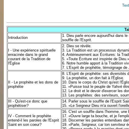
Text
Ta
1.
Dieu parle encore aujourd'hui dans 
Introduction
souffle de l'Esprit.
2.
Dieu se révèle.
I - Une expérience spirituelle
3.
La Tradition est un processus dynam
enracinée dans le grand
4.
Antérieurement aux Écritures: la Tradi
courant de la Tradition de
5.
«Toute Écriture est inspirée de Dieu.
l'Église
6.
Notre humble apport à la Tradition viv
7.
L'Esprit de prophétie, témoignage de
8.
L'Esprit de prophétie: ses diversités 
9.
La prophétie, un don fait à l'Église.
II - Le prophète et les dons de
10.
Dans le corps du Christ qu'est l'Égl
prophétie
11.
«Puisse tout le peuple de Yahvé êtr
12.
Le droit et le devoir d'exercer les don
13.
Les prophètes: des serviteurs, soumi
III - Qu'est-ce donc que
14.
Parler sous le souffle de l'Esprit Sai
prophétiser?
15.
«Le Seigneur Dieu m'a ouvert l'oreill
16.
C'est un souffle dans l'homme, une 
IV - Comment le prophète
17.
«Ouvre large ta bouche, et je l'empli
entend-il les paroles de l'Esprit
18.
Discerner les paroles entendues dan
Saint en son coeur?
19.
«Parle, Seigneur, car ton serviteur 
20.
«Prenez garde à la manière dont vo