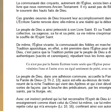
La communauté des croyants, autrement dit l'Église, exista bien
livre que nous nommons Ancien Testament. Il n'y aurait pas de Bible
le souvenir des hauts faits de Dieu.
Ces grandes oeuvres de Dieu trouvent leur accomplissement dans le
L'Écriture Sainte renvoie donc elle-même à une réalité qui la débo
Le peuple de Dieu a ainsi préexisté à son Livre Saint. Et sa Trad
collective, sa sagesse, sa foi et sa piété, sa vie même s'exprim
le souffle de l'Esprit Saint.
De même, l'Église vivante, la communauté des fidèles en marche so
Tradition apostolique, en effet, a été première dans l'Église pour d
Dieu, c'est parce que la Tradition portée par le peuple de Dieu a
authentiques (sacrés et canoniques), répudiant tous les livres apo
Ce n'est pas par la Sainte Écriture toute seule que l'Église puise
vénérées l'une et l'autre avec un égal sentiment de piété, avec u
Le peuple de Dieu, dans une adhésion commune, accueille la Par
la Parole de Dieu» (1 Th 2, 13); aussi est-elle au-dessus de toute
nourrit de la riche Tradition qui vient des Apôtres et qui s'est déve
sortes de façons: par la bouche des prédicateurs, par les enseigne
saints, par la liturgie, etc.
Avec cet instinct profond qui lui fait reconnaître l'Esprit de Dieu 
enseignement comme étant celui du Christ lui-même, car lui-même 
rejette celui qui m'a envoyé» (Lc 10, 16), conférant ainsi son aut