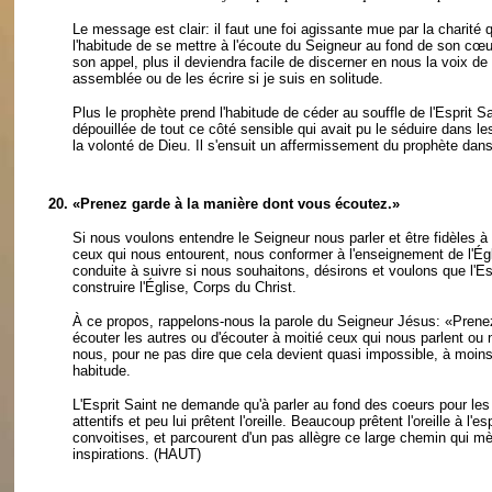
Le message est clair: il faut une foi agissante mue par la charité 
l'habitude de se mettre à l'écoute du Seigneur au fond de son cœur
son appel, plus il deviendra facile de discerner en nous la voix de 
assemblée ou de les écrire si je suis en solitude.
Plus le prophète prend l'habitude de céder au souffle de l'Esprit Sa
dépouillée de tout ce côté sensible qui avait pu le séduire dans l
la volonté de Dieu. Il s'ensuit un affermissement du prophète dan
20.
«Prenez garde à la manière dont vous écoutez.»
Si nous voulons entendre le Seigneur nous parler et être fidèles à s
ceux qui nous entourent, nous conformer à l'enseignement de l'Égli
conduite à suivre si nous souhaitons, désirons et voulons que l'
construire l'Église, Corps du Christ.
À ce propos, rappelons-nous la parole du Seigneur Jésus: «Prene
écouter les autres ou d'écouter à moitié ceux qui nous parlent ou n
nous, pour ne pas dire que cela devient quasi impossible, à moin
habitude.
L'Esprit Saint ne demande qu'à parler au fond des coeurs pour les 
attentifs et peu lui prêtent l'oreille. Beaucoup prêtent l'oreille à 
convoitises, et parcourent d'un pas allègre ce large chemin qui mèn
inspirations.
(HAUT)