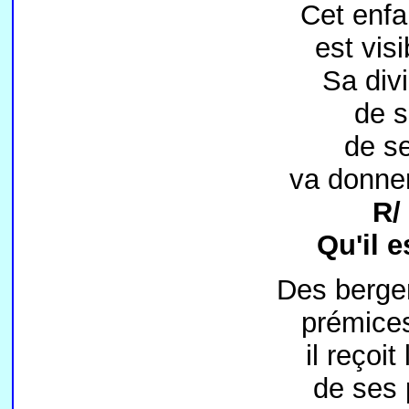
Cet enfa
est visi
Sa div
de s
de se
va donne
R/
Qu'il e
Des berge
prémice
il reçoi
de ses 