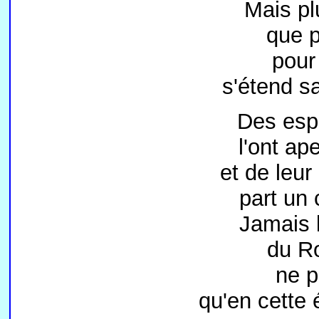
Mais pl
que p
pour
s'étend s
Des espr
l'ont ap
et de leu
part un 
Jamais l
du Ro
ne p
qu'en cette 