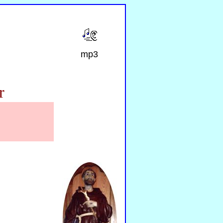
mp3
r