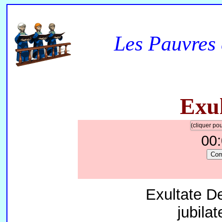
Les Pauvres 
Exul
(cliquer p
00
Co
Exultate De
jubila