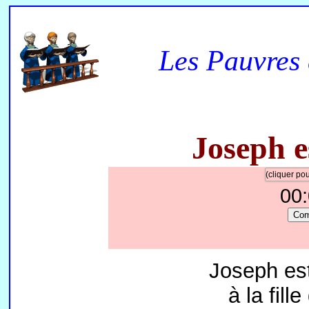
Les Pauvres 
Joseph e
(cliquer p
00
Co
Joseph est
à la fill