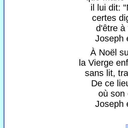
il lui dit
certes di
d'être à
Joseph e
À Noël sur
la Vierge enf
sans lit, t
De ce lie
où son 
Joseph e