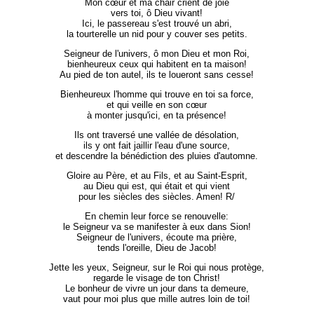
Mon cœur et ma chair crient de joie
vers toi, ô Dieu vivant!
Ici, le passereau s'est trouvé un abri,
la tourterelle un nid pour y couver ses petits.
Seigneur de l'univers, ô mon Dieu et mon Roi,
bienheureux ceux qui habitent en ta maison!
Au pied de ton autel, ils te loueront sans cesse!
Bienheureux l'homme qui trouve en toi sa force,
et qui veille en son cœur
à monter jusqu'ici, en ta présence!
Ils ont traversé une vallée de désolation,
ils y ont fait jaillir l'eau d'une source,
et descendre la bénédiction des pluies d'automne.
Gloire au Père, et au Fils, et au Saint-Esprit,
au Dieu qui est, qui était et qui vient
pour les siècles des siècles. Amen! R/
En chemin leur force se renouvelle:
le Seigneur va se manifester à eux dans Sion!
Seigneur de l'univers, écoute ma prière,
tends l'oreille, Dieu de Jacob!
Jette les yeux, Seigneur, sur le Roi qui nous protège,
regarde le visage de ton Christ!
Le bonheur de vivre un jour dans ta demeure,
vaut pour moi plus que mille autres loin de toi!