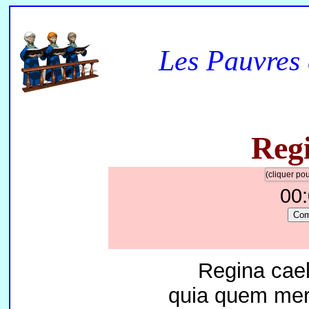
Les Pauvres 
Regi
(cliquer p
00
Co
Regina caeli
quia quem merui