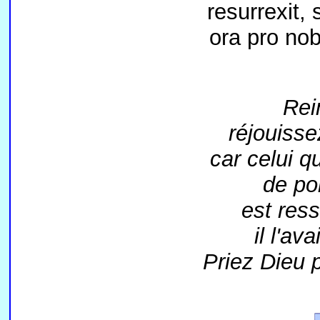
resurrexit, s
ora pro nob
Rei
réjouisse
car celui q
de por
est res
il l'ava
Priez Dieu p