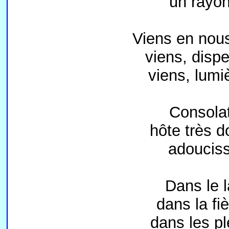
un rayon
Viens en nous
viens, disp
viens, lumi
Consolat
hôte très 
adouciss
Dans le l
dans la fiè
dans les pl