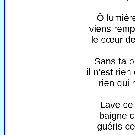
Ô lumièr
viens rempl
le cœur de
Sans ta p
il n'est ri
rien qui 
Lave ce 
baigne c
guéris ce