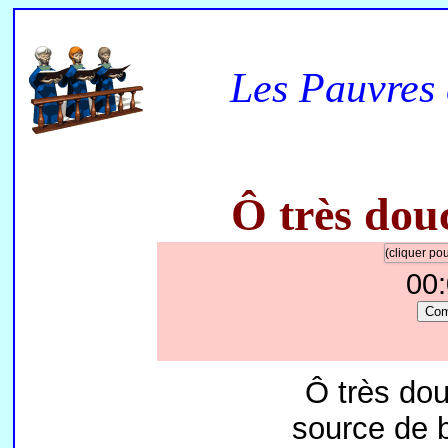
Les Pauvres 
Ô très dou
(cliquer p
00
Co
Ô très dou
source de b