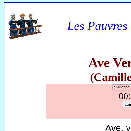
Les Pauvres 
Ave Ve
(Camille
(cliquer p
00
Co
Ave, 