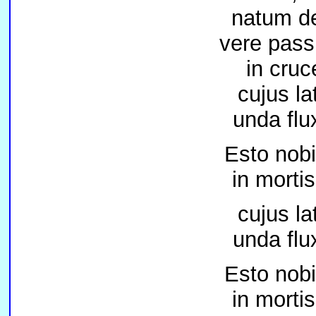
natum de
vere pas
in cruc
cujus la
unda flu
Esto nob
in morti
cujus la
unda flu
Esto nob
in morti