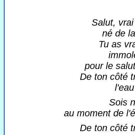
Salut, vra
né de l
Tu as vr
immolé
pour le salu
De ton côté t
l'eau
Sois n
au moment de l'ép
De ton côté t