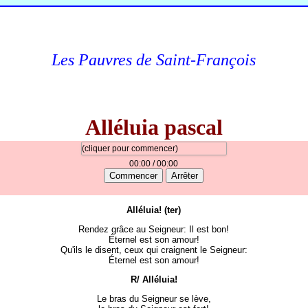
Les Pauvres de Saint-François
Alléluia pascal
(cliquer pour commencer)
00:00
/ 00:00
Commencer
Arrêter
Alléluia! (ter)
Rendez grâce au Seigneur: Il est bon!
Éternel est son amour!
Qu'ils le disent, ceux qui craignent le Seigneur:
Éternel est son amour!
R/ Alléluia!
Le bras du Seigneur se lève,