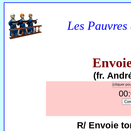
Les Pauvres 
Envoie
(fr. Andr
(cliquer p
00
Co
R/ Envoie to