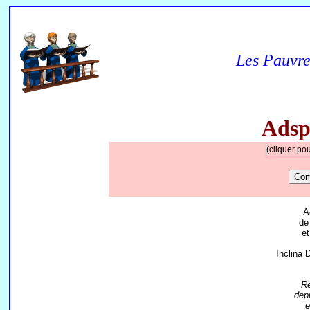
Les Pauvre
Adsp
(cliquer p
Co
A
de
et
Inclina
Re
depu
e