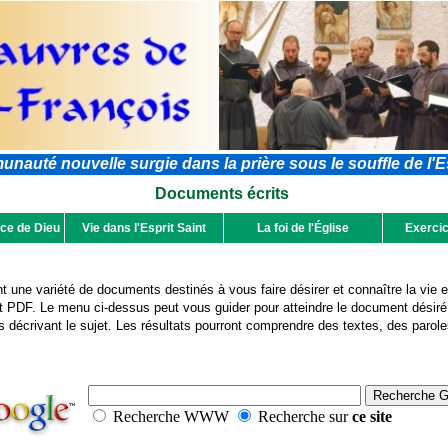
auté nouvelle surgie dans la prière sous le souffle de l'Es
Documents écrits
ce de Dieu
Vie dans l'Esprit Saint
La foi de l'Église
Exercic
 une variété de documents destinés à vous faire désirer et connaître la vie e
at PDF. Le menu ci-dessus peut vous guider pour atteindre le document désiré
s décrivant le sujet. Les résultats pourront comprendre des textes, des parol
Recherche WWW
Recherche sur
ce site