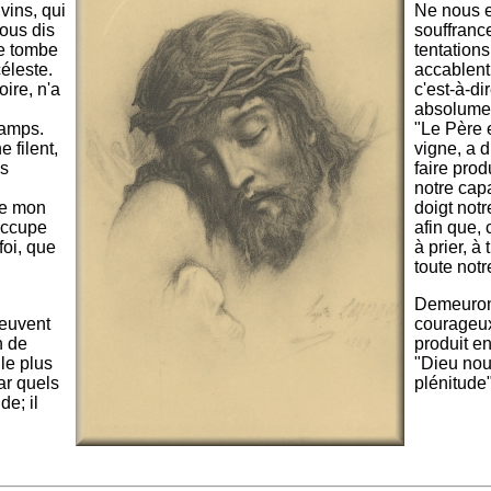
ivins, qui
Ne nous e
vous dis
souffranc
ne tombe
tentation
éleste.
accablent
oire, n'a
c'est-à-di
absolumen
hamps.
"Le Père 
 filent,
vigne, a d
ns
faire produ
notre capa
de mon
doigt notr
occupe
afin que,
oi, que
à prier, à
toute notr
Demeurons
peuvent
courageux
n de
produit e
 le plus
"Dieu nou
par quels
plénitude"
de; il