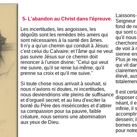
Laissons-
5- L'abandon au Christ dans l'épreuve.
Seigneur n
fond de n
Les incertitudes, les angoisses, les
qui sont c
dégoûts sont les remèdes très amers qui
qu'il nous 
sont nécessaires à la santé des âmes.
cherchons
Il n'y a qu'un chemin qui conduit à Jésus:
de voir à 
c'est celui du Calvaire; et l'âme qui ne veut
sienne en 
pas suivre Jésus sur ce chemin doit
Plus je r
renoncer à l'union divine: "Celui qui veut
qui vit da
me suivre, qu'il se renie lui-même, qu'il
clairement
prenne sa croix et qu'il me suive."
élevé, aus
totalemen
Si toute chose nous arrivait à souhait, si
nous n'avions ni doutes, ni incertitudes,
Il est cer
nous deviendrions vite pleins de suffisance
disposer d
et d'orgueil secret; et au lieu d'exciter la
néant, il 
bonté du Père des miséricordes et d'attirer
infinie, i
sa compassion pour sa pauvre, faible
accomplir
créature, nous serions une abomination
dessein; 
aux yeux de Dieu.
bornes est
pour notr