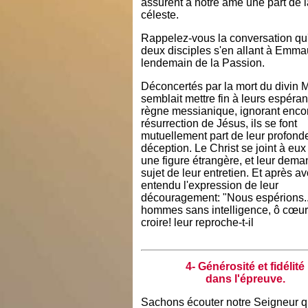
assurent à notre âme une part de l
céleste.
Rappelez-vous la conversation qu
deux disciples s'en allant à Emma
lendemain de la Passion.
Déconcertés par la mort du divin M
semblait mettre fin à leurs espéra
règne messianique, ignorant encor
résurrection de Jésus, ils se font
mutuellement part de leur profond
déception. Le Christ se joint à eux
une figure étrangère, et leur dema
sujet de leur entretien. Et après av
entendu l'expression de leur
découragement: "Nous espérions...
hommes sans intelligence, ô cœurs
croire! leur reproche-t-il
4- Générosité et fidélité
dans l'épreuve.
Sachons écouter notre Seigneur q