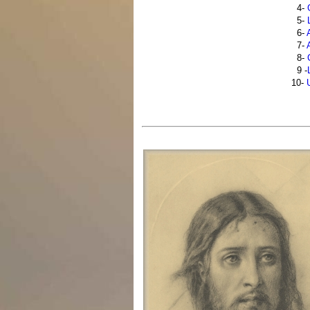
4-
5-
6-
7-
8-
9 -
10-