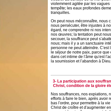
violemment agitée par les vagues 
tempête; les eaux profondes deme
tranquilles.
On peut nous méconnaître, nous co
nous persécuter, être injustes à no
égard, ne comprendre ni nos intent
nos œuvres; la tentation peut nou
secouer, la souffrance peut s'abatt
nous; mais il y a un sanctuaire int
personne ne peut atteindre. C'est l
le séjour de notre paix, parce que 
dans cet intime de l'âme qu'est l'a
la soumission et l'abandon à Dieu
3- La participation aux souffra
Christ, condition de la gloire ét
Nos souffrances, nos expiations, 
efforts à faire le bien, après avoir ré
bas l'ordre, pour permettre à la vie
Christ de croître et d'augmenter e