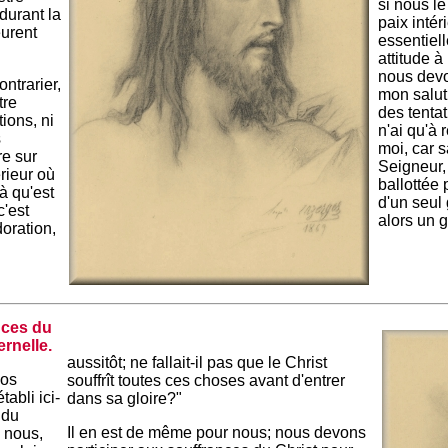
si nous le
durant la
paix intér
urent
essentiel
attitude à
nous devo
ntrarier,
mon salut,
tre
des tentat
ions, ni
n'ai qu'à 
s
moi, car s
re sur
Seigneur,
érieur où
ballottée 
à qu'est
d'un seul 
c'est
alors un 
doration,
.
nces du
ernelle.
aussitôt; ne fallait-il pas que le Christ
nos
souffrît toutes ces choses avant d'entrer
tabli ici-
dans sa gloire?"
 du
Il en est de même pour nous; nous devons
n nous,