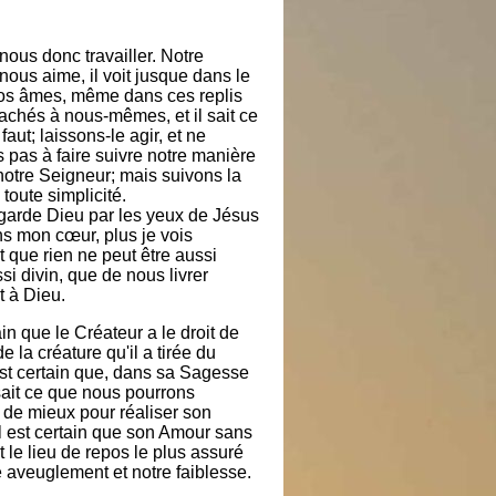
nous donc travailler. Notre
ous aime, il voit jusque dans le
os âmes, même dans ces replis
achés à nous-mêmes, et il sait ce
faut; laissons-le agir, et ne
 pas à faire suivre notre manière
notre Seigneur; mais suivons la
toute simplicité.
egarde Dieu par les yeux de Jésus
ns mon cœur, plus je vois
 que rien ne peut être aussi
si divin, que de nous livrer
t à Dieu.
tain que le Créateur a le droit de
e la créature qu'il a tirée du
est certain que, dans sa Sagesse
l sait ce que nous pourrons
 de mieux pour réaliser son
il est certain que son Amour sans
 le lieu de repos le plus assuré
e aveuglement et notre faiblesse.