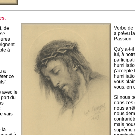
es.
Verbe de 
i, de
a prévu l
sse
Passion.
eures
reignent
Qu'y a-t-i
ble à
lui, à not
participat
humiliati
j'accepte 
u a
humiliatio
éter ce
vous plai
ls".
vous, en u
e avec le
Si nous p
 part du
dans ces d
us
nous arrê
:
nous dem
e vais
contrariét
mais nous
 la
suprême q
onnait à