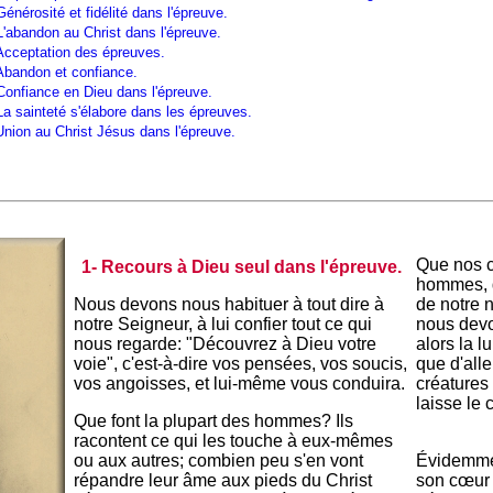
Générosité et fidélité dans l'épreuve.
L'abandon au Christ dans l'épreuve.
Acceptation des épreuves.
Abandon et confiance.
Confiance en Dieu dans l'épreuve.
La sainteté s'élabore dans les épreuves.
Union au Christ Jésus dans l'épreuve.
Que nos c
1- Recours à Dieu seul dans l'épreuve.
hommes, d
Nous devons nous habituer à tout dire à
de notre 
notre Seigneur, à lui confier tout ce qui
nous devo
nous regarde: "Découvrez à Dieu votre
alors la lu
voie", c'est-à-dire vos pensées, vos soucis,
que d'all
vos angoisses, et lui-même vous conduira.
créatures
laisse le
Que font la plupart des hommes? Ils
racontent ce qui les touche à eux-mêmes
ou aux autres; combien peu s'en vont
Évidemmen
répandre leur âme aux pieds du Christ
son cœur à