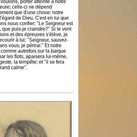
 voulons, porter atteinte à notre
ieure; celle-ci ne dépend
lement que d'une chose: notre
 l'égard de Dieu. C'est en lui que
ns nous confier: "Le Seigneur est
 que puis-je craindre?" Si le vent
ions et des épreuves s'élève, je
recourir à lui: "Seigneur, sauvez-
ans vous, je périrai." Et notre
 comme autrefois sur la barque
par les flots, apaisera lui-même,
geste, la tempête; et "il se fera
grand calme".