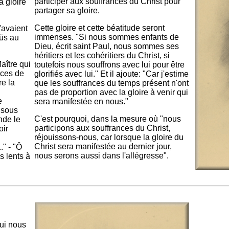
participer aux souffrances du Christ pour
a gloire
partager sa gloire.
Cette gloire et cette béatitude seront
'avaient
immenses. "Si nous sommes enfants de
üs au
Dieu, écrit saint Paul, nous sommes ses
héritiers et les cohéritiers du Christ, si
aître qui
toutefois nous souffrons avec lui pour être
nces de
glorifiés avec lui." Et il ajoute: "Car j'estime
e la
que les souffrances du temps présent n'ont
pas de proportion avec la gloire à venir qui
e
sera manifestée en nous."
 sous
C'est pourquoi, dans la mesure où "nous
nde le
participons aux souffrances du Christ,
oir
réjouissons-nous, car lorsque la gloire du
Christ sera manifestée au dernier jour,
" - "Ô
nous serons aussi dans l'allégresse".
 lents à
ui nous