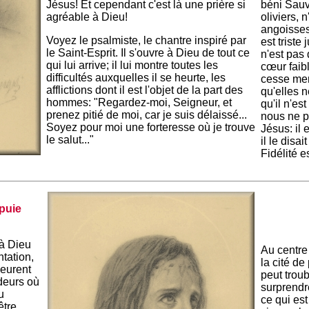
Jésus! Et cependant c'est là une prière si
béni Sauv
agréable à Dieu!
oliviers, 
angoisse
Voyez le psalmiste, le chantre inspiré par
est triste
le Saint-Esprit. Il s'ouvre à Dieu de tout ce
n'est pas 
qui lui arrive; il lui montre toutes les
cœur faibl
difficultés auxquelles il se heurte, les
cesse men
afflictions dont il est l'objet de la part des
qu'elles 
hommes: "Regardez-moi, Seigneur, et
qu'il n'es
prenez pitié de moi, car je suis délaissé...
nous ne p
Soyez pour moi une forteresse où je trouve
Jésus: il 
le salut..."
il le disa
Fidélité e
ppuie
à Dieu
Au centre
ntation,
la cité d
leurent
peut trou
ndeurs où
surprendr
u
ce qui est
être