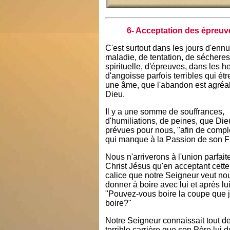
6- Acceptation des épreuv
C'est surtout dans les jours d'ennu
maladie, de tentation, de séchere
spirituelle, d'épreuves, dans les h
d'angoisse parfois terribles qui ét
une âme, que l'abandon est agréa
Dieu.
Il y a une somme de souffrances,
d'humiliations, de peines, que Die
prévues pour nous, "afin de compl
qui manque à la Passion de son Fi
Nous n'arriverons à l'union parfait
Christ Jésus qu'en acceptant cette
calice que notre Seigneur veut no
donner à boire avec lui et après lui
"Pouvez-vous boire la coupe que j
boire?"
Notre Seigneur connaissait tout de
terrible carrière que son Père lui d