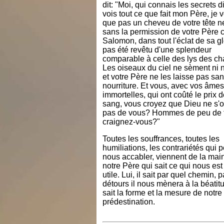
dit: "Moi, qui connais les secrets d
vois tout ce que fait mon Père, je 
que pas un cheveu de votre tête 
sans la permission de votre Père c
Salomon, dans tout l'éclat de sa gl
pas été revêtu d'une splendeur
comparable à celle des lys des c
Les oiseaux du ciel ne sèment ni ne
et votre Père ne les laisse pas sa
nourriture. Et vous, avec vos âmes
immortelles, qui ont coûté le prix 
sang, vous croyez que Dieu ne s'
pas de vous? Hommes de peu de f
craignez-vous?"
Toutes les souffrances, toutes les
humiliations, les contrariétés qui 
nous accabler, viennent de la mai
notre Père qui sait ce qui nous est
utile. Lui, il sait par quel chemin, 
détours il nous mènera à la béatitu
sait la forme et la mesure de notre
prédestination.