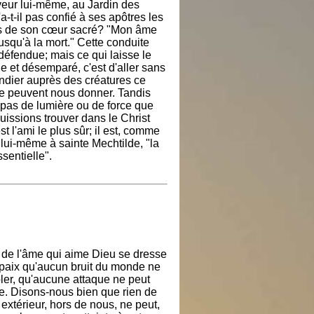
eur lui-même, au Jardin des
n'a-t-il pas confié à ses apôtres les
s de son cœur sacré? "Mon âme
 jusqu'à la mort." Cette conduite
défendue; mais ce qui laisse le
e et désemparé, c'est d'aller sans
dier auprès des créatures ce
ne peuvent nous donner. Tandis
t pas de lumière ou de force que
uissions trouver dans le Christ
est l'ami le plus sûr; il est, comme
it lui-même à sainte Mechtilde, "la
ssentielle".
 de l'âme qui aime Dieu se dresse
e paix qu'aucun bruit du monde ne
bler, qu'aucune attaque ne peut
e. Disons-nous bien que rien de
 extérieur, hors de nous, ne peut,