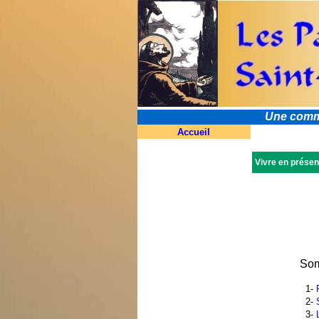
Une commun
Accueil
Vivre en présen
Som
1-
2-
3-