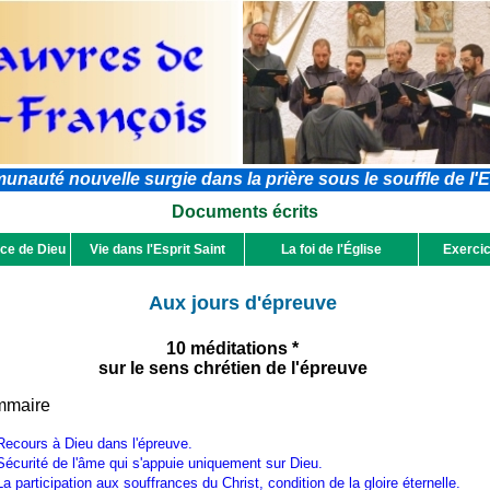
auté nouvelle surgie dans la prière sous le souffle de l'E
Documents écrits
ce de Dieu
Vie dans l'Esprit Saint
La foi de l'Église
Exercic
Aux jours d'épreuve
10 méditations *
sur le sens chrétien de l'épreuve
maire
Recours à Dieu dans l'épreuve.
Sécurité de l'âme qui s'appuie uniquement sur Dieu.
La participation aux souffrances du Christ, condition de la gloire éternelle.