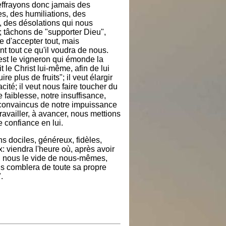
ffrayons donc jamais des
es, des humiliations, des
s, des désolations qui nous
; tâchons de "supporter Dieu",
re d'accepter tout, mais
t tout ce qu'il voudra de nous.
est le vigneron qui émonde la
it le Christ lui-même, afin de lui
ire plus de fruits"; il veut élargir
cité; il veut nous faire toucher du
e faiblesse, notre insuffisance,
 convaincus de notre impuissance
 travailler, à avancer, nous mettions
e confiance en lui.
 dociles, généreux, fidèles,
: viendra l'heure où, après avoir
n nous le vide de nous-mêmes,
s comblera de toute sa propre
.