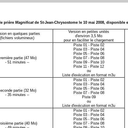
e prière
Magnificat
de St-Jean-Chrysostome le 10 mai 2008, disponible 
Version en petites unités
sion en quelques parties
d'environ 3,5 Mo
(fichiers volumineux)
pour en faciliter le chargement
Piste 01
-
Piste 02
Piste 03
-
Piste 04
Piste 05
-
Piste 06
remière partie
(47 Mo)
Piste 07
-
Piste 08
- 51 minutes --
Piste 09
-
Piste 10
Piste 11
-
Piste 12
ou
Liste d'exécution en format m3u
Piste 01
-
Piste 02
Piste 03
-
Piste 04
Piste 05
-
Piste 06
econde partie
(32 Mo)
Piste 07
-
Piste 08
- 35 minutes --
Piste 09
ou
Liste d'exécution en format m3u
Piste 01
-
Piste 02
Piste 03
-
Piste 04
Piste 05
-
Piste 06
roisième partie
(40 Mo)
Piste 07
-
Piste 08
- 49 minutes --
Piste 09
-
Piste 10