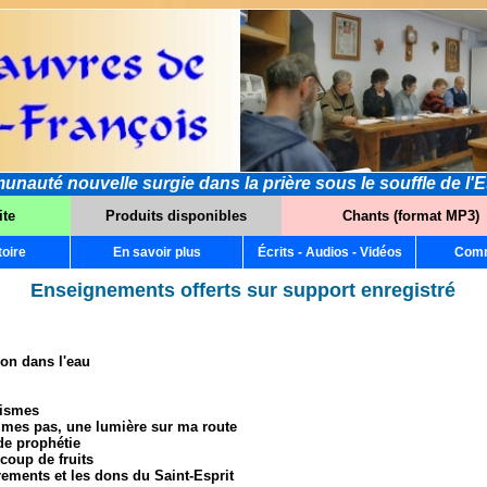
auté nouvelle surgie dans la prière sous le souffle de l'Es
ite
Produits disponibles
Chants (format MP3)
toire
En savoir plus
Écrits - Audios - Vidéos
Comm
Enseignements offerts sur support enregistré
on dans l'eau
rismes
r mes pas, une lumière sur ma route
de prophétie
coup de fruits
ements et les dons du Saint-Esprit