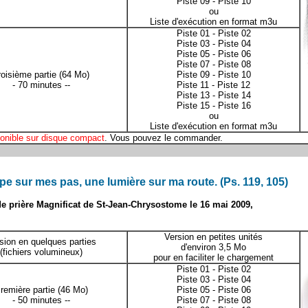
Piste 09
-
Piste 10
ou
Liste d'exécution en format m3u
Piste 01
-
Piste 02
Piste 03
-
Piste 04
Piste 05
-
Piste 06
Piste 07
-
Piste 08
roisième partie
(64 Mo)
Piste 09
-
Piste 10
- 70 minutes --
Piste 11
-
Piste 12
Piste 13
-
Piste 14
Piste 15
-
Piste 16
ou
Liste d'exécution en format m3u
onible sur disque compact
. Vous pouvez le
commander
.
pe sur mes pas, une lumière sur ma route. (Ps. 119, 105)
 prière Magnificat de St-Jean-Chrysostome le 16 mai 2009,
Version en petites unités
sion en quelques parties
d'environ 3,5 Mo
(fichiers volumineux)
pour en faciliter le chargement
Piste 01
-
Piste 02
Piste 03
-
Piste 04
remière partie
(46 Mo)
Piste 05
-
Piste 06
- 50 minutes --
Piste 07
-
Piste 08