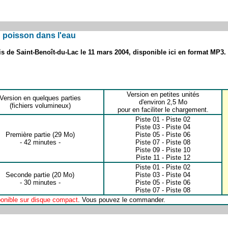
n poisson dans l'eau
 de Saint-Benoît-du-Lac le 11 mars 2004, disponible ici en format MP3.
Version en petites unités
Version en quelques parties
d'environ 2,5 Mo
(fichiers volumineux)
pour en faciliter le chargement.
Piste 01
-
Piste 02
Piste 03
-
Piste 04
Première partie
(29 Mo)
Piste 05
-
Piste 06
- 42 minutes -
Piste 07
-
Piste 08
Piste 09
-
Piste 10
Piste 11
-
Piste 12
Piste 01
-
Piste 02
Seconde partie
(20 Mo)
Piste 03
-
Piste 04
- 30 minutes -
Piste 05
-
Piste 06
Piste 07
-
Piste 08
onible sur disque compact
. Vous pouvez le
commander
.