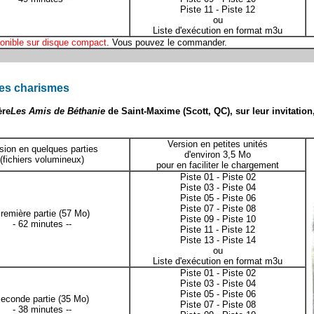
Piste 11
-
Piste 12
ou
Liste d'exécution en format m3u
onible sur disque compact
. Vous pouvez le
commander
.
 les charismes
ère
Les Amis de Béthanie
de Saint-Maxime (Scott, QC), sur leur invitation
Version en petites unités
sion en quelques parties
d'environ 3,5 Mo
(fichiers volumineux)
pour en faciliter le chargement
Piste 01
-
Piste 02
Piste 03
-
Piste 04
Piste 05
-
Piste 06
Piste 07
-
Piste 08
remière partie
(57 Mo)
Piste 09
-
Piste 10
- 62 minutes --
Piste 11
-
Piste 12
Piste 13
-
Piste 14
ou
Liste d'exécution en format m3u
Piste 01
-
Piste 02
Piste 03
-
Piste 04
Piste 05
-
Piste 06
econde partie
(35 Mo)
Piste 07
-
Piste 08
- 38 minutes --