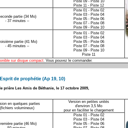
Piste 09
-
Piste 10
Piste 11
-
Piste 12
Piste 01
-
Piste 02
Piste 03
-
Piste 04
econde partie
(34 Mo)
Piste 05
-
Piste 06
- 37 minutes --
Piste 07
-
Piste 08
Piste 09
-
Piste 10
Piste 01
-
Piste 02
Piste 03
-
Piste 04
roisième partie
(41 Mo)
Piste 05
-
Piste 06
- 45 minutes --
Piste 07
-
Piste 08
Piste 09
-
Piste 10
Piste 11
onible sur disque compact
. Vous pouvez le
commander
.
Esprit de prophétie (Ap 19, 10)
 prière Les Amis de Béthanie, le 17 octobre 2009,
Version en petites unités
sion en quelques parties
d'environ 3,5 Mo
(fichiers volumineux)
pour en faciliter le chargement
Piste 01
-
Piste 02
Piste 03
-
Piste 04
remière partie
(46 Mo)
Piste 05
-
Piste 06
- 50 minutes --
Piste 07
-
Piste 08