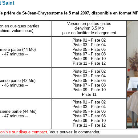
t Saint
 prière de St-Jean-Chrysostome le 5 mai 2007, disponible en format MP
Version en petites unités
on en quelques parties
d'environ 3,5 Mo
ichiers volumineux)
pour en faciliter le chargement
Piste 01
-
Piste 02
Piste 03
-
Piste 04
mière partie
(44 Mo)
Piste 05
-
Piste 06
- 47 minutes --
Piste 07
-
Piste 08
Piste 09
-
Piste 10
Piste 11
-
Piste 12
Piste 01
-
Piste 02
Piste 03
-
Piste 04
onde partie
(42 Mo)
Piste 05
-
Piste 06
- 46 minutes --
Piste 07
-
Piste 08
Piste 09
-
Piste 10
Piste 11
Piste 01
-
Piste 02
Piste 03
-
Piste 04
isième partie
(44 Mo)
Piste 05
-
Piste 06
- 47 minutes --
Piste 07
-
Piste 08
Piste 09
-
Piste 10
Piste 11
-
Piste 12
onible sur disque compact
. Vous pouvez le
commander
.