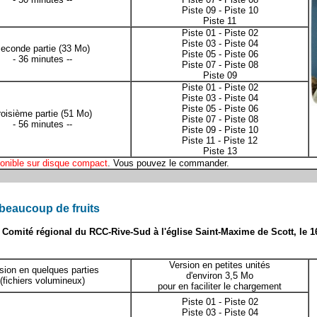
Piste 09
-
Piste 10
Piste 11
Piste 01
-
Piste 02
Piste 03
-
Piste 04
econde partie
(33 Mo)
Piste 05
-
Piste 06
- 36 minutes --
Piste 07
-
Piste 08
Piste 09
Piste 01
-
Piste 02
Piste 03
-
Piste 04
Piste 05
-
Piste 06
roisième partie
(51 Mo)
Piste 07
-
Piste 08
- 56 minutes --
Piste 09
-
Piste 10
Piste 11
-
Piste 12
Piste 13
onible sur disque compact
. Vous pouvez le
commander
.
beaucoup de fruits
Comité régional du RCC-Rive-Sud à l'église Saint-Maxime de Scott, le 1
Version en petites unités
sion en quelques parties
d'environ 3,5 Mo
(fichiers volumineux)
pour en faciliter le chargement
Piste 01
-
Piste 02
Piste 03
-
Piste 04