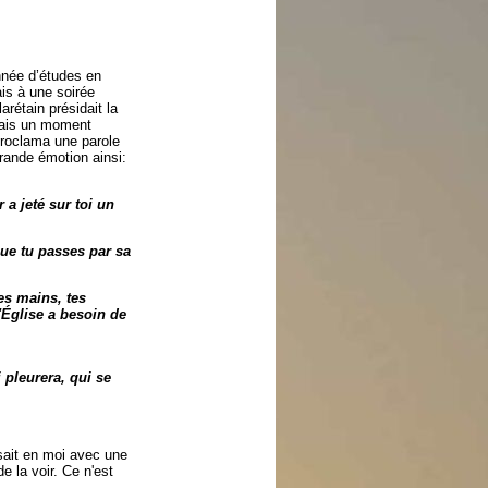
nnée d’études en
ais à une soirée
arétain présidait la
ivais un moment
proclama une parole
 grande émotion ainsi:
 a jeté sur toi un
que tu passes par sa
es mains, tes
L'Église a besoin de
 pleurera, qui se
ssait en moi avec une
e la voir. Ce n'est