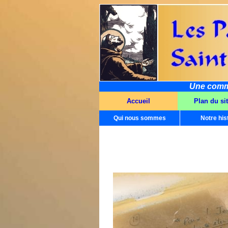
Une commun
Accueil
Plan du si
Qui nous sommes
Notre his