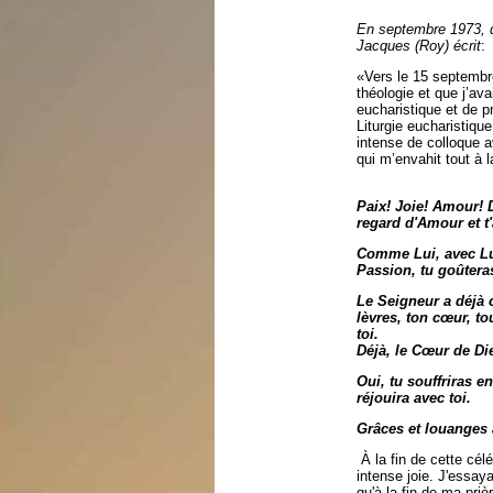
En septembre 1973, d
Jacques (Roy) écrit
:
«Vers le 15 septembr
théologie et que j’ava
eucharistique et de p
Liturgie eucharistiqu
intense de colloque a
qui m’envahit tout à l
Paix! Joie! Amour! D
regard d'Amour et t'
Comme Lui, avec Lui
Passion, tu goûteras
Le Seigneur a déjà c
lèvres, ton cœur, tou
toi.
Déjà, le Cœur de Die
Oui, tu souffriras e
réjouira avec toi.
Grâces et louanges 
À la fin de cette célé
intense joie. J'essaya
qu'à la fin de ma pri