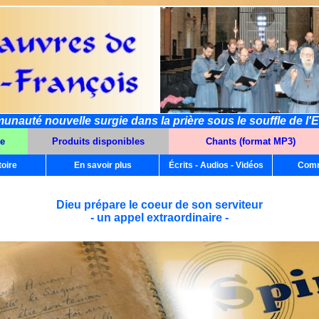
auté nouvelle surgie dans la prière sous le souffle de l'E
te
Produits disponibles
Chants (format MP3)
toire
En savoir plus
Écrits - Audios - Vidéos
Comm
Dieu prépare le coeur de son serviteur
- un appel extraordinaire -