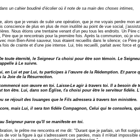
ans un cahier boudiné d’écolier où il note de sa main des choses intimes,
e, alors que je venais de subir une opération, que je me voyais perdre mon a
is conscience de plus en plus de mon inutilité au point de vue social, j’assist
rières. Nous étions une trentaine venant d’un peu tous les endroits. Un Père cl
e, Père que je rencontrais pour la première fois. Après la communion, où je v
vec mon Bien-Aimé sauveur, tous étaient recueillis dans le silence; ce Père 
a fois de crainte et d’une joie intense. Lui, très recueilli, parlait avec force et
e toute éternité, le Seigneur t'a choisi pour être son témoin. Le Seigneur
appelle à Le suivre.
, en Lui et par Lui, tu participes à l'œuvre de la Rédemption. Et parce 
 la Joie de la Résurrection.
ommencé son œuvre en toi. Laisse-Le agir à travers toi. Il a besoin de t
t ton être. Lui, dans son Église, t'a choisi pour être le serviteur fidèle. 
u se réjouit des louanges que le Fils adressera à travers ton ministère.
ncore, mais Lui, il sera ton fidèle Compagnon, Celui qui te consolera, qui
au Seigneur parce qu'Il se manifeste en toi.
bration, le prêtre me rencontra et me dit: "Durant que je parlais, un flot surgi
is de voir la figure à qui s'adressaient ces paroles, mais il m'était impossible d
ère que je compris que ces paroles t'étaient adressées."